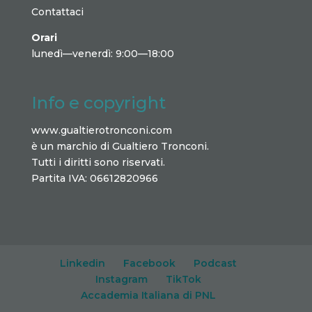
Contattaci
Orari
lunedì—venerdì: 9:00—18:00
Info e copyright
www.gualtierotronconi.com
è un marchio di Gualtiero Tronconi.
Tutti i diritti sono riservati.
Partita IVA: 06612820966
Linkedin
Facebook
Podcast
Instagram
TikTok
Accademia Italiana di PNL