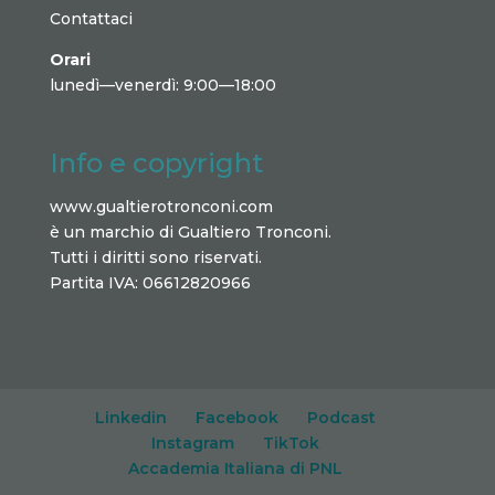
Contattaci
Orari
lunedì—venerdì: 9:00—18:00
Info e copyright
www.gualtierotronconi.com
è un marchio di Gualtiero Tronconi.
Tutti i diritti sono riservati.
Partita IVA: 06612820966
Linkedin
Facebook
Podcast
Instagram
TikTok
Accademia Italiana di PNL