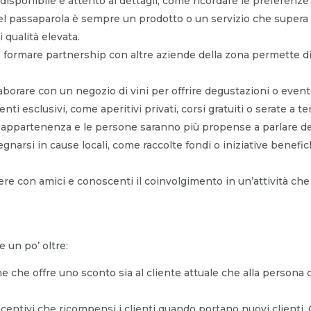
isponibile e attento ai dettagli, come ricordare le preferenze d
del passaparola è sempre un prodotto o un servizio che supera 
i qualità elevata.
: formare partnership con altre aziende della zona permette di
borare con un negozio di vini per offrire degustazioni o event
 eventi esclusivi, come aperitivi privati, corsi gratuiti o serate a
 appartenenza e le persone saranno più propense a parlare del
egnarsi in cause locali, come raccolte fondi o iniziative benef
ere con amici e conoscenti il coinvolgimento in un’attività che
 un po’ oltre:
e che offre uno sconto sia al cliente attuale che alla persona 
ncentivi che ricompensi i clienti quando portano nuovi clienti. 