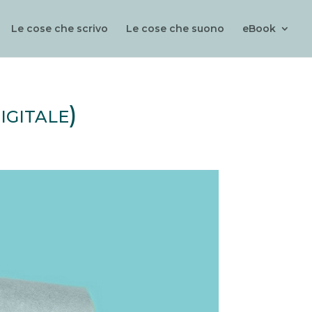
Le cose che scrivo
Le cose che suono
eBook
gitale)