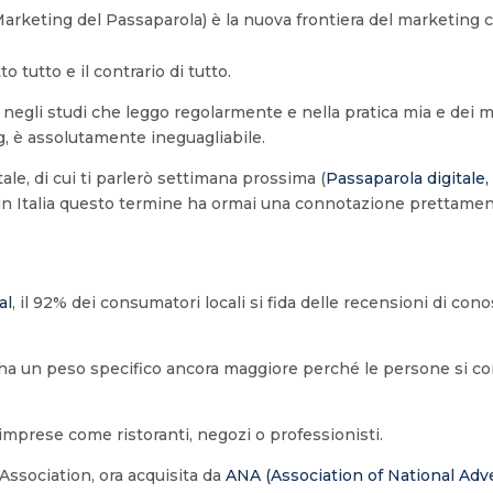
rketing del Passaparola) è la nuova frontiera del marketin
 tutto e il contrario di tutto.
negli studi che leggo regolarmente e nella pratica mia e dei mi
g, è assolutamente ineguagliabile.
ale, di cui ti parlerò settimana prossima (
Passaparola digitale, 
 in Italia questo termine ha ormai una connotazione prettamen
al
, il 92% dei consumatori locali si fida delle recensioni di co
e ha un peso specifico ancora maggiore perché le persone si con
mprese come ristoranti, negozi o professionisti.
ssociation, ora acquisita da
ANA (Association of National Adve