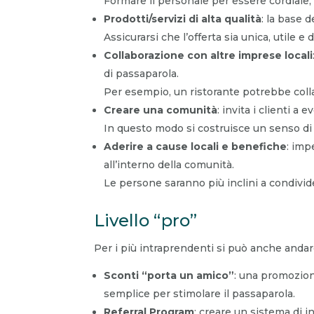
Formare il personale per essere cordiale, d
Prodotti/servizi di alta qualità
: la base 
Assicurarsi che l’offerta sia unica, utile e d
Collaborazione con altre imprese locali
di passaparola.
Per esempio, un ristorante potrebbe colla
Creare una comunità
: invita i clienti a
In questo modo si costruisce un senso di
Aderire a cause locali e benefiche
: imp
all’interno della comunità.
Le persone saranno più inclini a condivid
Livello “pro”
Per i più intraprendenti si può anche andare
Sconti “porta un amico”
: una promozion
semplice per stimolare il passaparola.
Referral Program
: creare un sistema di i