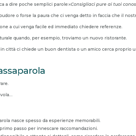
ica a dire poche semplici parole:«
Consigliaci pure ai tuoi conos
udore o forse la paura che ci venga detto in faccia che il nost
one a cui venga facile ed immediato chiedere referenze.
aturale quando, per esempio, troviamo un nuovo ristorante.
 città ci chiede un buon dentista o un amico cerca proprio u
passaparola
are.
civola…
aparola nasce spesso da esperienze memorabili.
 il primo passo per innescare raccomandazioni.