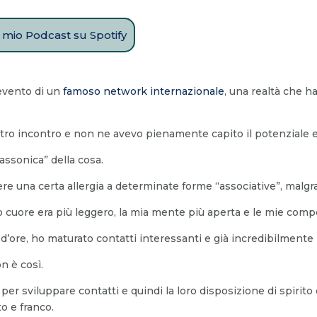
il mio Podcast su Spotify
evento di un
famoso network internazionale
, una realtà che ha
altro incontro e non ne avevo pienamente capito il potenziale e
assonica” della cosa.
e una certa allergia a determinate forme “associative”, malgra
cuore era più leggero, la mia mente più aperta e le mie compe
d’ore, ho maturato contatti interessanti e già incredibilmente 
n è così.
er sviluppare contatti e quindi la loro disposizione di spirito
to e franco.