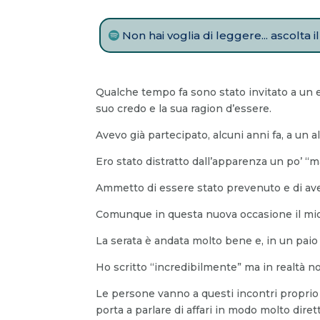
Non hai voglia di leggere... ascolta 
Qualche tempo fa sono stato invitato a un 
suo credo e la sua ragion d’essere.
Avevo già partecipato, alcuni anni fa, a un 
Ero stato distratto dall’apparenza un po’ “m
Ammetto di essere stato prevenuto e di aver
Comunque in questa nuova occasione il mio 
La serata è andata molto bene e, in un paio 
Ho scritto “incredibilmente” ma in realtà no
Le persone vanno a questi incontri proprio p
porta a parlare di affari in modo molto diret