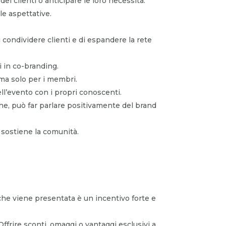
ei clienti o anticipare le loro necessità.
le aspettative.
 condividere clienti e di espandere la rete
i in co-branding.
 tema solo per i membri.
l’evento con i propri conoscenti.
iche, può far parlare positivamente del brand
 sostiene la comunità.
che viene presentata è un incentivo forte e
Offrire sconti, omaggi o vantaggi esclusivi a