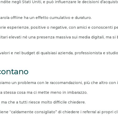
endite negli Stati Uniti, e può influenzare le decisioni d’acquist
aparola offline ha un effetto cumulativo e duraturo.
rie esperienze, positive o negative, con amici e conoscenti pe
ari elevati né una presenza massiva sui media digitali, ma si ba
alori e nel budget di qualsiasi azienda, professionista e studi
contano
iamo un problema con le raccomandazioni, più che altro con i
re la stessa cosa ma ci mette meno in imbarazzo.
a che a tutti riesce molto difficile chiedere.
ene “caldamente consigliato” di chiedere i referral ai propri cli