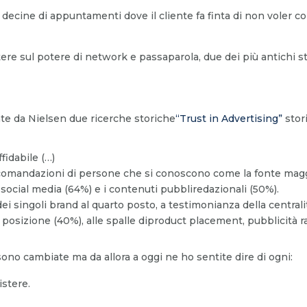
ecine di appuntamenti dove il cliente fa finta di non voler co
tere sul potere di network e passaparola, due dei più antichi 
ate da Nielsen due ricerche storiche
“Trust in Advertising”
stor
fidabile (…)
raccomandazioni di persone che si conoscono come la fonte mag
social media (64%) e i contenuti pubbliredazionali (50%).
 dei singoli brand al quarto posto, a testimonianza della centra
a posizione (40%), alle spalle diproduct placement, pubblicità r
sono cambiate ma da allora a oggi ne ho sentite dire di ogni:
istere.