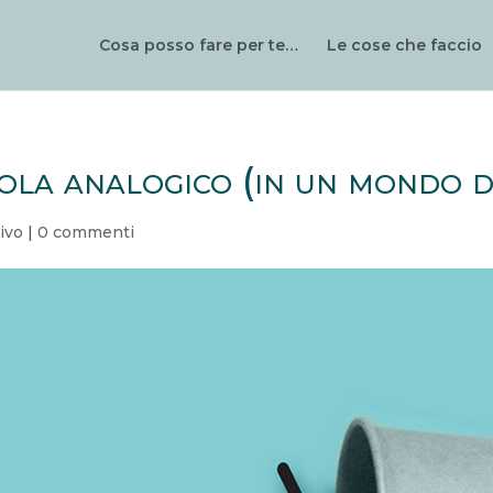
Cosa posso fare per te…
Le cose che faccio
la analogico (in un mondo di
ivo
|
0 commenti