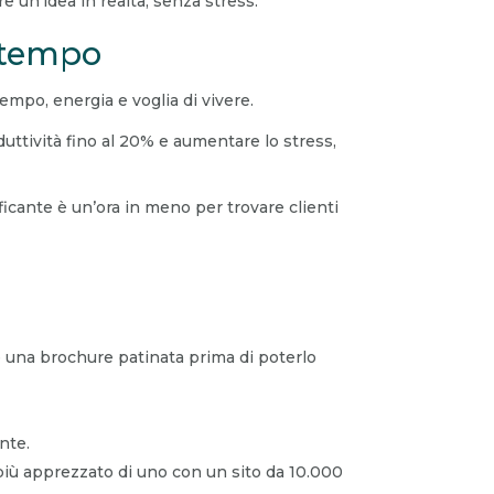
e un’idea in realtà, senza stress.
i tempo
empo, energia e voglia di vivere.
uttività fino al 20% e aumentare lo stress,
ficante è un’ora in meno per trovare clienti
e una brochure patinata prima di poterlo
nte.
è più apprezzato di uno con un sito da 10.000