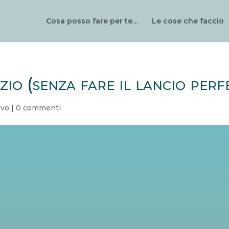
Cosa posso fare per te…
Le cose che faccio
zio (senza fare il lancio perf
ivo
|
0 commenti