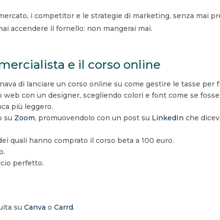
mercato, i competitor e le strategie di marketing, senza mai pre
ai accendere il fornello: non mangerai mai.
ercialista e il corso online
nava di lanciare un corso online su come gestire le tasse per f
o web con un designer, scegliendo colori e font come se fosse
nca più leggero.
to su
Zoom
, promuovendolo con un post su
LinkedIn
che diceva
 dei quali hanno comprato il corso beta a 100 euro.
o.
cio perfetto.
uita su
Canva
o
Carrd
.