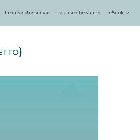
Le cose che scrivo
Le cose che suono
eBook
etto)