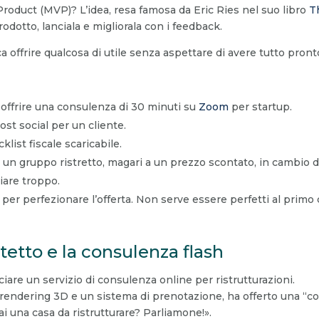
roduct (MVP)? L’idea, resa famosa da Eric Ries nel suo libro
T
odotto, lanciala e migliorala con i feedback.
a offrire qualcosa di utile senza aspettare di avere tutto pront
offrire una consulenza di 30 minuti su
Zoom
per startup.
st social per un cliente.
ist fiscale scaricabile.
 a un gruppo ristretto, magari a un prezzo scontato, in cambio 
iare troppo.
per perfezionare l’offerta. Non serve essere perfetti al primo 
tetto e la consulenza flash
nciare un servizio di consulenza online per ristrutturazioni.
rendering 3D e un sistema di prenotazione, ha offerto una “con
 una casa da ristrutturare? Parliamone!».