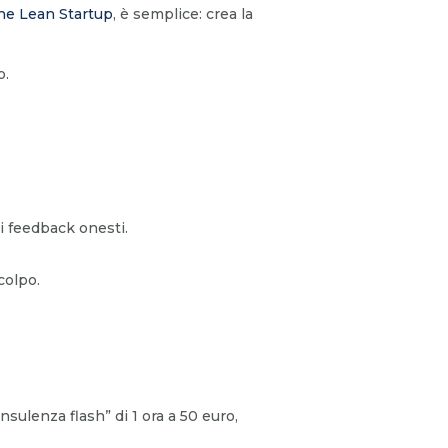
he Lean Startup
, è semplice: crea la
o.
di feedback onesti.
colpo.
sulenza flash” di 1 ora a 50 euro,