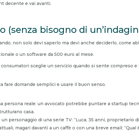
nt decente e vai avanti.
co (senza bisogno di un’indagin
arlando, non solo devi saperlo ma devi anche deciderlo, come ab
zionale o un software da 500 euro al mese.
ei consumatori sceglie un servizio quando si sente compreso e i
ica fare domande semplici e usare il buon senso.
 persona reale: un avvocato potrebbe puntare a startup tecno
trutturano casa.
un personaggio di una serie TV: “Luca, 35 anni, proprietario di 
 attuali, magari davanti a un caffè o con una breve email: “Qual è