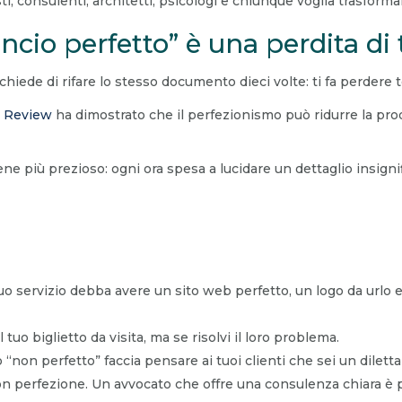
, consulenti, architetti, psicologi e chiunque voglia trasformar
ancio perfetto” è una perdita d
chiede di rifare lo stesso documento dieci volte: ti fa perdere t
s Review
ha dimostrato che il perfezionismo può ridurre la prod
bene più prezioso: ogni ora spesa a lucidare un dettaglio insigni
uo servizio debba avere un sito web perfetto, un logo da urlo 
l tuo biglietto da visita, ma se risolvi il loro problema.
“non perfetto” faccia pensare ai tuoi clienti che sei un diletta
i, non perfezione. Un avvocato che offre una consulenza chiara 