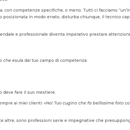
a, con competenze specifiche, o meno. Tutti ci facciamo “un’
 o posizionata in modo errato, disturba chiunque, il tecnico cap
iendale e professionale diventa imperativo prestare attenzione
llo che esula dal tuo campo di competenza:
o deve fare il suo mestiere.
empre ai miei clienti: «
No! Tuo cugino che fa bellissime foto co
olte altre, sono professioni serie e impegnative che presuppon