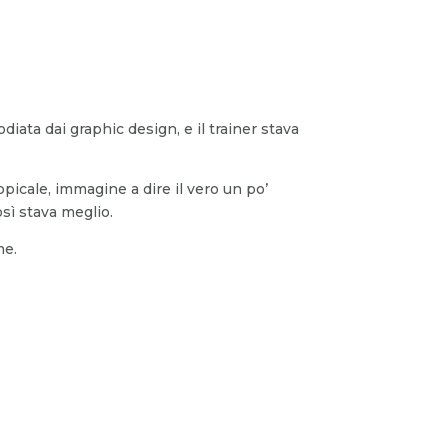
ata dai graphic design, e il trainer stava
opicale, immagine a dire il vero un po’
osì stava meglio.
me.