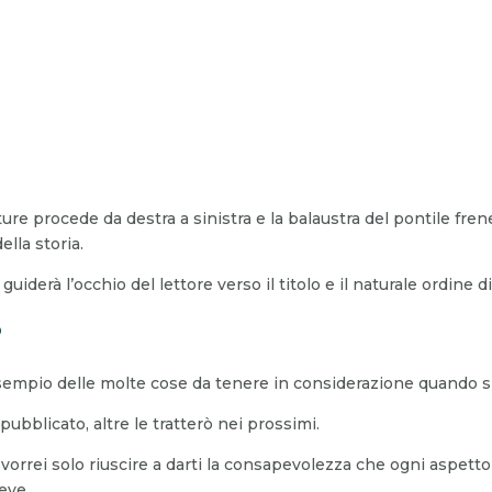
ure procede da destra a sinistra e la balaustra del pontile fr
ella storia.
iderà l’occhio del lettore verso il titolo e il naturale ordine di
?
 esempio delle molte cose da tenere in considerazione quando si
pubblicato, altre le tratterò nei prossimi.
vorrei solo riuscire a darti la consapevolezza che ogni aspett
eve.