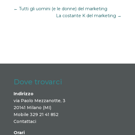
←
Tutti gli uomini (e le donne) del marketing
La costante K del marketing
→
Dove trovarci
Indirizzo
via Paolo Mezzanotte, 3
20141 Milano (MI)
Mobile 329 21 41 852
Contattaci
Orari