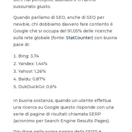
sussurrato giusto.
Quando parliamo di SEO, anche di SEO per
newbie, chi dobbiamo davvero fare contento è
Google che si occupa del 91,05% delle ricerche
sulla rete globale (fonte:
StatCounter
) c
on buona
pace di:
Bing: 3,74
Yandex: 1,44%
Yahoo!: 1,26%
Baidu: 0,87%
DukDuckGo: 0,6%
In buona sostanza, quando un utente effettua
una ricerca su Google questo risponde con una
serie di pagine di risultati chiamata SERP
(acronimo per Search Engine Results Pages).
Risultare nella prima pagina della SERP è