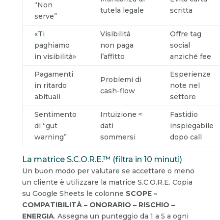
“Non
tutela legale
scritta
serve”
«Ti
Visibilità
Offre tag
paghiamo
non paga
social
in visibilità»
l’affitto
anziché fee
Pagamenti
Esperienze
Problemi di
in ritardo
note nel
cash-flow
abituali
settore
Sentimento
Intuizione ≈
Fastidio
di “gut
dati
inspiegabile
warning”
sommersi
dopo call
La matrice S.C.O.R.E.™ (filtra in 10 minuti)
Un buon modo per valutare se accettare o meno
un cliente è utilizzare la matrice S.C.O.R.E. Copia
su Google Sheets le colonne
SCOPE –
COMPATIBILITÀ – ONORARIO – RISCHIO –
ENERGIA
. Assegna un punteggio da 1 a 5 a ogni