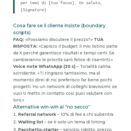
per temi di [tuo focus]. Un saluto,
[Signature]
Cosa fare se il cliente insiste (boundary
scripts)
FAQ:
«Possiamo discutere il prezzo?»
TUA
RISPOSTA:
«Capisco il budget; il mio listino parte
da X perché garantisco risultati e tempi certi. Se
cambieranno le priorità sarò felice di risentirti.»
Voice note WhatsApp (20 s)
– Tonalità calma,
sorridente. «Ti ringrazio tantissimo, ma al
momento direi di no: preferisco far bene pochi
progetti. Ho un network di colleghi bravissimi: se
vuoi ti metto in contatto così puoi valutare con
loro.»
Alternative win-win al “no secco”
Referral network
– 10% di fee a chi subentra.
Waiting list
– se è solo un tema di timing.
Pacchetto‐starter
– servizio ridotto, prezzo