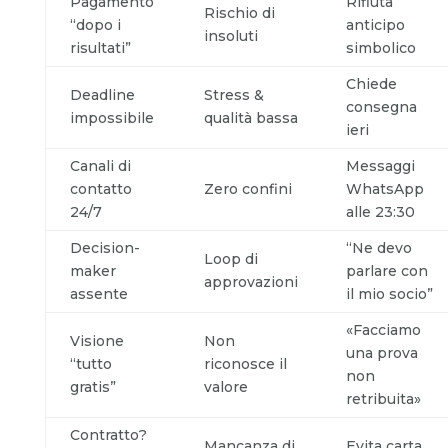
Pagamento
Rifiuta
Rischio di
“dopo i
anticipo
insoluti
risultati”
simbolico
Chiede
Deadline
Stress &
consegna
impossibile
qualità bassa
ieri
Canali di
Messaggi
contatto
Zero confini
WhatsApp
24/7
alle 23:30
Decision-
“Ne devo
Loop di
maker
parlare con
approvazioni
assente
il mio socio”
«Facciamo
Visione
Non
una prova
“tutto
riconosce il
non
gratis”
valore
retribuita»
Contratto?
Mancanza di
Evita carta