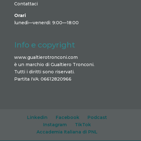
Contattaci
Orari
lunedì—venerdì: 9:00—18:00
Info e copyright
www.gualtierotronconi.com
è un marchio di Gualtiero Tronconi.
Tutti i diritti sono riservati.
Partita IVA: 06612820966
Linkedin
Facebook
Podcast
Instagram
TikTok
Accademia Italiana di PNL