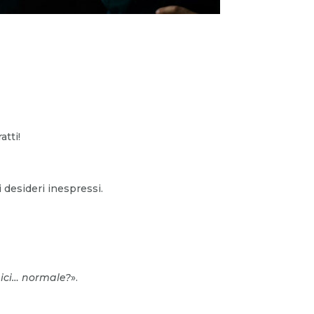
atti!
 desideri inespressi.
bici… normale?
».