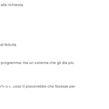
alla richiesta.
 felicità.
 programma, ma un sistema che gli dia più
o?
» o «…
cosa ti piacerebbe che facesse per