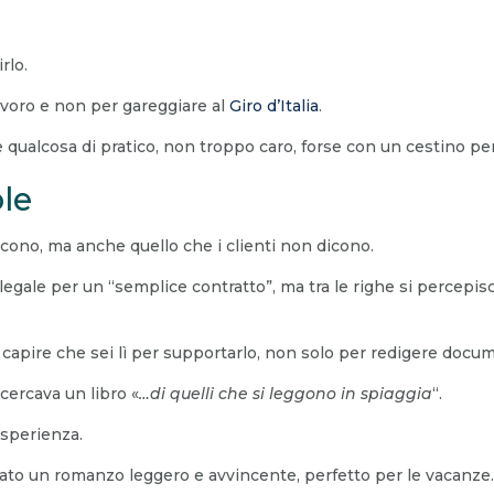
rlo.
avoro e non per gareggiare al
Giro d’Italia
.
e qualcosa di pratico, non troppo caro, forse con un cestino per
ole
icono, ma anche quello che i clienti non dicono.
legale per un “semplice contratto”, ma tra le righe si percepi
i capire che sei lì per supportarlo, non solo per redigere docum
 cercava un libro «
…di quelli che si leggono in spiaggia
“.
esperienza.
to un romanzo leggero e avvincente, perfetto per le vacanze