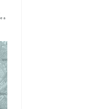
a
ie a