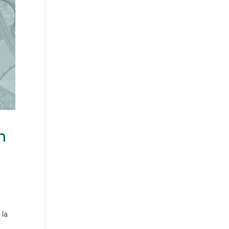
n
 la