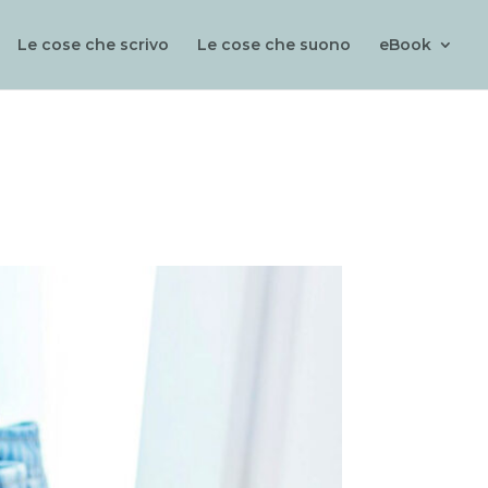
Le cose che scrivo
Le cose che suono
eBook