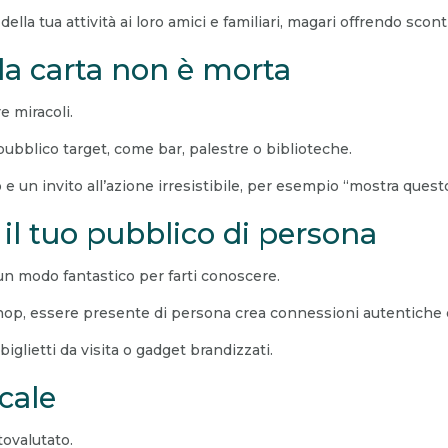
e della tua attività ai loro amici e familiari, magari offrendo sco
 la carta non è morta
e miracoli.
 pubblico target, come bar, palestre o biblioteche.
 e un invito all’azione irresistibile, per esempio “mostra que
a il tuo pubblico di persona
 un modo fantastico per farti conoscere.
hop, essere presente di persona crea connessioni autentiche e
glietti da visita o gadget brandizzati.
ocale
tovalutato.