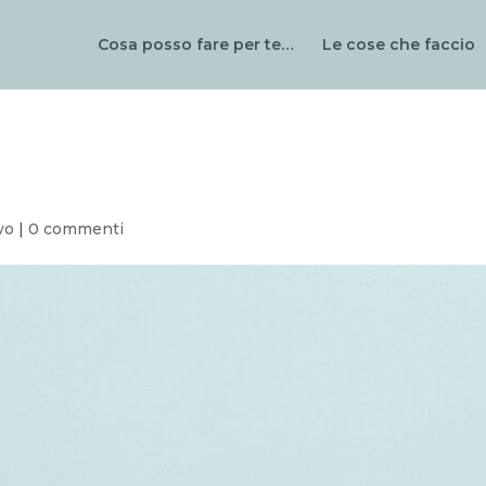
Cosa posso fare per te…
Le cose che faccio
vo
|
0 commenti