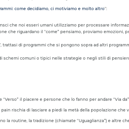
ammi: come decidiamo, ci motiviamo e molto altro
“:
i che noi esseri umani utilizziamo per processare informazion
ersone che riguardano il “come” pensiamo, proviamo emozioni, 
 trattasi di programmi che si pongono sopra ad altri program
di schemi comuni o tipici nelle strategie o negli stili di pensiero
“Verso” il piacere e persone che lo fanno per andare “Via da” 
 pain rischia di lasciare a piedi la metà della popolazione che 
 la routine, la tradizione (chiamate “Uguaglianza”) e altre c