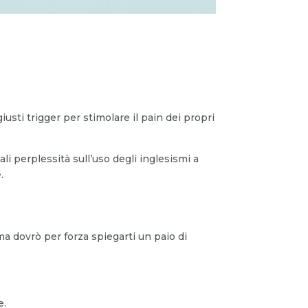
sti trigger per stimolare il pain dei propri
li perplessità sull’uso degli inglesismi a
.
 dovrò per forza spiegarti un paio di
.
e.