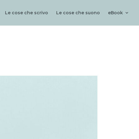
Le cose che scrivo
Le cose che suono
eBook