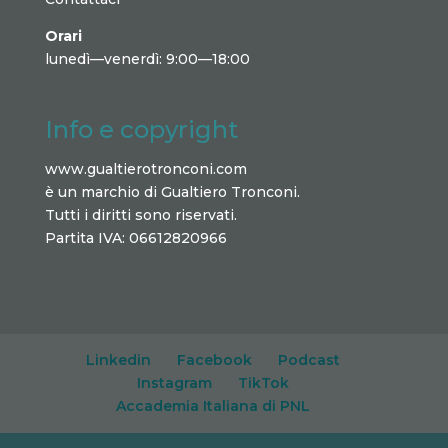
Orari
lunedì—venerdì: 9:00—18:00
Info e copyright
www.gualtierotronconi.com
è un marchio di Gualtiero Tronconi.
Tutti i diritti sono riservati.
Partita IVA: 06612820966
Linkedin
Facebook
Podcast
Instagram
TikTok
Accademia Italiana di PNL