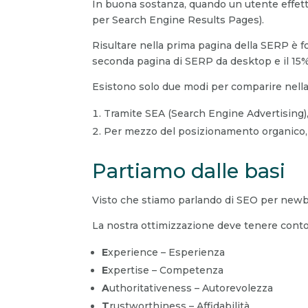
In buona sostanza, quando un utente effett
per Search Engine Results Pages).
Risultare nella prima pagina della SERP è fo
seconda pagina di SERP da desktop e il 15%
Esistono solo due modi per comparire nella 
Tramite SEA (Search Engine Advertising),
Per mezzo del posizionamento organico, 
Partiamo dalle basi
Visto che stiamo parlando di SEO per newbi
La nostra ottimizzazione deve tenere conto
E
xperience – Esperienza
E
xpertise – Competenza
A
uthoritativeness – Autorevolezza
T
rustworthiness – Affidabilità