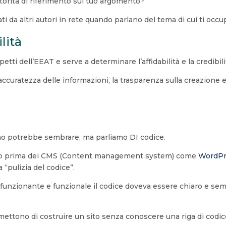
torità di riferimento sul tuo argomento?
citati da altri autori in rete quando parlano del tema di cui ti occu
lità
petti dell’EEAT e serve a determinare l’affidabilità e la credibi
l’accuratezza delle informazioni, la trasparenza sulla creazione e
no potrebbe sembrare, ma parliamo DI codice.
 web prima dei CMS (Content management system) come
WordPr
a “pulizia del codice”.
 funzionante e funzionale il codice doveva essere chiaro e sem
ettono di costruire un sito senza conoscere una riga di codice