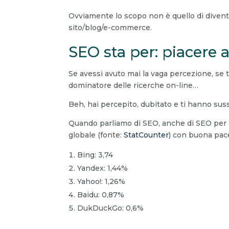
Ovviamente lo scopo non è quello di diventa
sito/blog/e-commerce.
SEO sta per: piacere 
Se avessi avuto mai la vaga percezione, se t
dominatore delle ricerche on-line…
Beh, hai percepito, dubitato e ti hanno suss
Quando parliamo di SEO, anche di SEO per n
globale (fonte:
StatCounter
) c
on buona pace
Bing: 3,74
Yandex: 1,44%
Yahoo!: 1,26%
Baidu: 0,87%
DukDuckGo: 0,6%