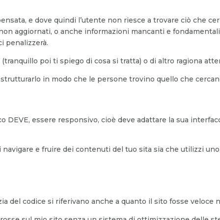
nsata, e dove quindi l’utente non riesce a trovare ciò che cerc
 non aggiornati, o anche informazioni mancanti e fondamentali co
ci penalizzerà.
tranquillo poi ti spiego di cosa si tratta) o di altro ragiona att
strutturarlo in modo che le persone trovino quello che cercano 
isco DEVE, essere responsivo, cioè deve adattare la sua interfac
i navigare e fruire dei contenuti del tuo sita sia che utilizzi
ia del codice si riferivano anche a quanto il sito fosse veloce 
osse sul mio sito senza un sistema di ottimizzazione delle stes