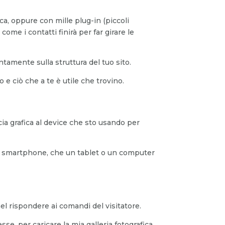
a, oppure con mille plug-in (piccoli
me i contatti finirà per far girare le
entamente sulla struttura del tuo sito.
e ciò che a te è utile che trovino.
cia grafica al device che sto usando per
 uno smartphone, che un tablet o un computer
nel rispondere ai comandi del visitatore.
se, per caricare la mia galleria fotografica