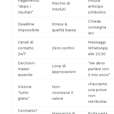
Pagamento
Rifiuta
Rischio di
“dopo i
anticipo
insoluti
risultati”
simbolico
Chiede
Deadline
Stress &
consegna
impossibile
qualità bassa
ieri
Canali di
Messaggi
contatto
Zero confini
WhatsApp
24/7
alle 23:30
Decision-
“Ne devo
Loop di
maker
parlare con
approvazioni
assente
il mio socio”
«Facciamo
Visione
Non
una prova
“tutto
riconosce il
non
gratis”
valore
retribuita»
Contratto?
Mancanza di
Evita carta