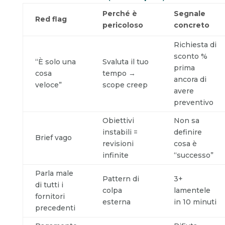
Perché è
Segnale
Red flag
pericoloso
concreto
Richiesta di
sconto %
“È solo una
Svaluta il tuo
prima
cosa
tempo →
ancora di
veloce”
scope creep
avere
preventivo
Obiettivi
Non sa
instabili =
definire
Brief vago
revisioni
cosa è
infinite
“successo”
Parla male
Pattern di
3+
di tutti i
colpa
lamentele
fornitori
esterna
in 10 minuti
precedenti