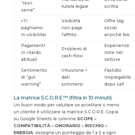
“Non
tutela legale
scritta
serve”
«Ti
Visibilità
Offre tag
paghiamo
non paga
social
in visibilità»
l’affitto
anziché fee
Pagamenti
Esperienze
Problemi di
in ritardo
note nel
cash-flow
abituali
settore
Sentimento
Intuizione ≈
Fastidio
di “gut
dati
inspiegabile
warning”
sommersi
dopo call
La matrice S.C.O.R.E.™ (filtra in 10 minuti)
Un buon modo per valutare se accettare o meno
un cliente è utilizzare la matrice S.C.O.R.E. Copia
su Google Sheets le colonne
SCOPE –
COMPATIBILITÀ – ONORARIO – RISCHIO –
ENERGIA
. Assegna un punteggio da 1 a 5 a ogni