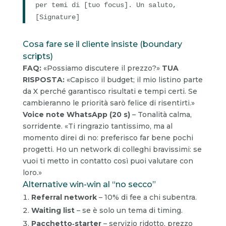
per temi di [tuo focus]. Un saluto,
[Signature]
Cosa fare se il cliente insiste (boundary
scripts)
FAQ:
«Possiamo discutere il prezzo?»
TUA
RISPOSTA:
«Capisco il budget; il mio listino parte
da X perché garantisco risultati e tempi certi. Se
cambieranno le priorità sarò felice di risentirti.»
Voice note WhatsApp (20 s)
– Tonalità calma,
sorridente. «Ti ringrazio tantissimo, ma al
momento direi di no: preferisco far bene pochi
progetti. Ho un network di colleghi bravissimi: se
vuoi ti metto in contatto così puoi valutare con
loro.»
Alternative win-win al “no secco”
Referral network
– 10% di fee a chi subentra.
Waiting list
– se è solo un tema di timing.
Pacchetto‐starter
– servizio ridotto, prezzo