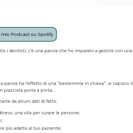
il mio Podcast su Spotify
to i dentisti, c’è una parola che ho imparato a gestire con una
parola ha l’effetto di una “bestemmia in chiesa”, io capisco il 
n piazzista porta a porta…
rte da alcuni dati di fatto:
dicevo, una vita per curare le persone;
i;
re più adatte al tuo paziente;