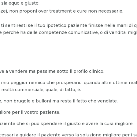
e sia equo e giusto;
pinze), non proponi over treatment e cure non necessarie.
i sentiresti se il tuo ipotetico paziente finisse nelle mani di
perché ha delle competenze comunicative, o di vendita, miglio
 a vendere ma pessime sotto il profilo clinico.
l mio peggior nemico che prosperano, quando altre ottime real
ealtà commerciale, quale, di fatto, è.
e, non brugole e bulloni ma resta il fatto che vendiate.
iore per il vostro paziente.
 paziente che si può spendere il giusto e avere la cura migliore.
essari a guidare il paziente verso la soluzione migliore per i s