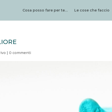
Cosa posso fare per te…
Le cose che faccio
liore
rivo
|
0 commenti