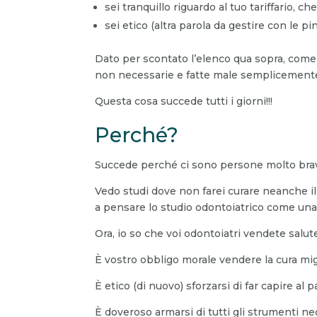
sei tranquillo riguardo al tuo tariffario, ch
sei etico (altra parola da gestire con le 
Dato per scontato l’elenco qua sopra, come t
non necessarie e fatte male semplicemente 
Questa cosa succede tutti i giorni!!!
Perché?
Succede perché ci sono persone molto brave
Vedo studi dove non farei curare neanche i
a pensare lo studio odontoiatrico come una r
Ora, io so che voi odontoiatri vendete salut
È vostro obbligo morale vendere la cura migl
È etico (di nuovo) sforzarsi di far capire al
È doveroso armarsi di tutti gli strumenti nec