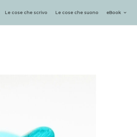
Le cose che scrivo
Le cose che suono
eBook