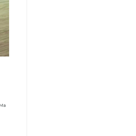
o
 Ma