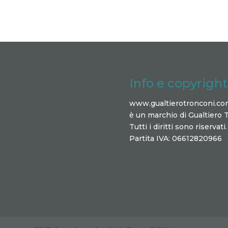
il
volume.
Info e copyright
www.gualtierotronconi.co
è un marchio di Gualtiero 
Tutti i diritti sono riservati.
Partita IVA: 06612820966