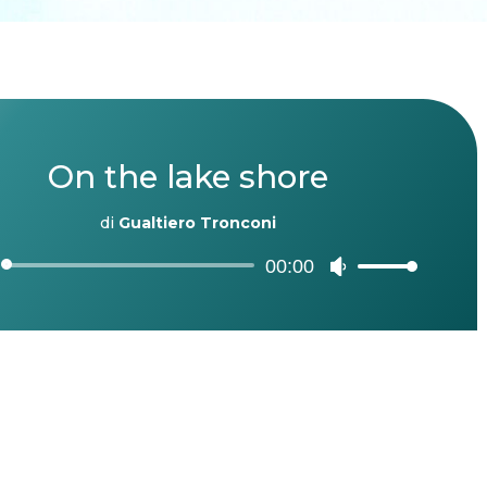
On the lake shore
di
Gualtiero Tronconi
Audio
00:00
Usa
Player
i
tasti
freccia
su/giù
per
aumentare
o
diminuire