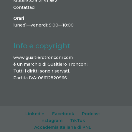
Mobile 329 21 41 852
Contattaci
Orari
lunedì—venerdì: 9:00—18:00
Info e copyright
www.gualtierotronconi.com
è un marchio di Gualtiero Tronconi.
Tutti i diritti sono riservati.
Partita IVA: 06612820966
Linkedin
Facebook
Podcast
Instagram
TikTok
Accademia Italiana di PNL